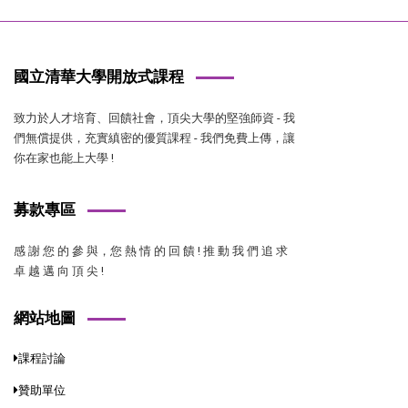
國立清華大學開放式課程
致力於人才培育、回饋社會，頂尖大學的堅強師資 - 我
們無償提供，充實縝密的優質課程 - 我們免費上傳，讓
你在家也能上大學 !
募款專區
感 謝 您 的 參 與，您 熱 情 的 回 饋 ! 推 動 我 們 追 求
卓 越 邁 向 頂 尖 !
網站地圖
課程討論
贊助單位