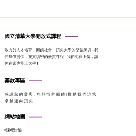
國立清華大學開放式課程
致力於人才培育、回饋社會，頂尖大學的堅強師資 - 我
們無償提供，充實縝密的優質課程 - 我們免費上傳，讓
你在家也能上大學 !
募款專區
感 謝 您 的 參 與，您 熱 情 的 回 饋 ! 推 動 我 們 追 求
卓 越 邁 向 頂 尖 !
網站地圖
課程討論