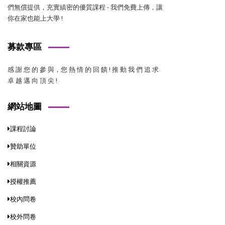
們無償提供，充實縝密的優質課程 - 我們免費上傳，讓
你在家也能上大學 !
募款專區
感 謝 您 的 參 與，您 熱 情 的 回 饋 ! 推 動 我 們 追 求
卓 越 邁 向 頂 尖 !
網站地圖
課程討論
贊助單位
相關資源
授權推薦
校內問卷
校外問卷