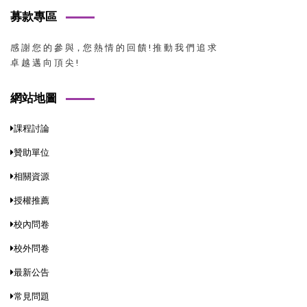
募款專區
感 謝 您 的 參 與，您 熱 情 的 回 饋 ! 推 動 我 們 追 求
卓 越 邁 向 頂 尖 !
網站地圖
課程討論
贊助單位
相關資源
授權推薦
校內問卷
校外問卷
最新公告
常見問題