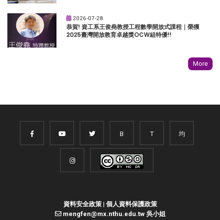
2026-07-28
恭賀! 資工系王俊堯教授工程數學開放式課程｜榮獲
2025臺灣開放教育卓越獎OCW組特優!!
More
B
T
均
資料安全政策
|
個人資料保護政策
mengfen@mx.nthu.edu.tw 吳小姐