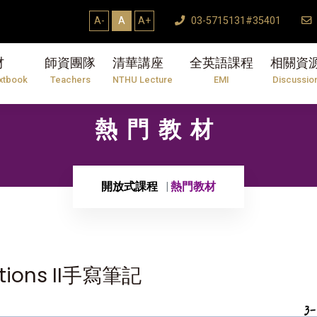
A-
A
A+
03-5715131#35401
材
師資團隊
清華講座
全英語課程
相關資
xtbook
Teachers
NTHU Lecture
EMI
Discussio
熱門教材
開放式課程
熱門教材
ations II手寫筆記