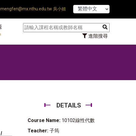
【7/31】11
mengfen@mx.nthu.edu.tw 吳小姐
源
n
進階搜尋
DETAILS
Course Name:
10102線性代數
Teacher:
子筠