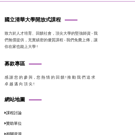
國立清華大學開放式課程
致力於人才培育、回饋社會，頂尖大學的堅強師資 - 我
們無償提供，充實縝密的優質課程 - 我們免費上傳，讓
你在家也能上大學 !
募款專區
感 謝 您 的 參 與，您 熱 情 的 回 饋 ! 推 動 我 們 追 求
卓 越 邁 向 頂 尖 !
網站地圖
課程討論
贊助單位
相關資源