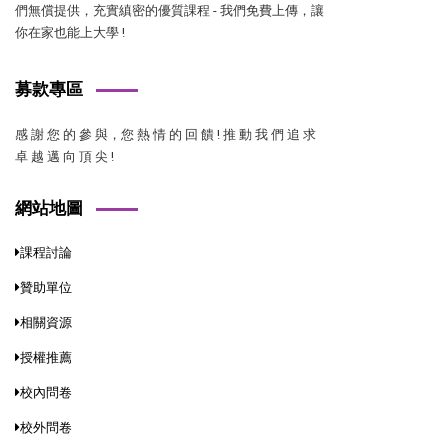
們無償提供，充實縝密的優質課程 - 我們免費上傳，讓
你在家也能上大學 !
募款專區
感 謝 您 的 參 與，您 熱 情 的 回 饋 ! 推 動 我 們 追 求
卓 越 邁 向 頂 尖 !
網站地圖
課程討論
贊助單位
相關資源
授權推薦
校內問卷
校外問卷