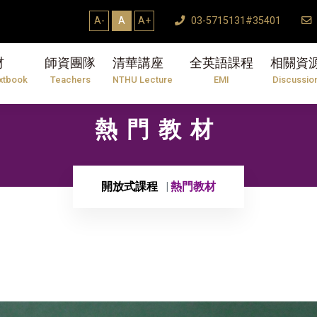
A-
A
A+
03-5715131#35401
材
師資團隊
清華講座
全英語課程
相關資
xtbook
Teachers
NTHU Lecture
EMI
Discussio
熱門教材
開放式課程
熱門教材