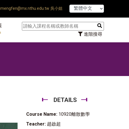
【7/31】114學年度第2
mengfen@mx.nthu.edu.tw 吳小姐
源
n
進階搜尋
DETAILS
Course Name:
10920離散數學
Teacher:
趙啟超