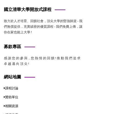
國立清華大學開放式課程
致力於人才培育、回饋社會，頂尖大學的堅強師資 - 我
們無償提供，充實縝密的優質課程 - 我們免費上傳，讓
你在家也能上大學 !
募款專區
感 謝 您 的 參 與，您 熱 情 的 回 饋 ! 推 動 我 們 追 求
卓 越 邁 向 頂 尖 !
網站地圖
課程討論
贊助單位
相關資源