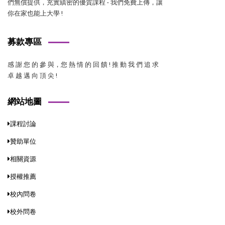
們無償提供，充實縝密的優質課程 - 我們免費上傳，讓
你在家也能上大學 !
募款專區
感 謝 您 的 參 與，您 熱 情 的 回 饋 ! 推 動 我 們 追 求
卓 越 邁 向 頂 尖 !
網站地圖
課程討論
贊助單位
相關資源
授權推薦
校內問卷
校外問卷