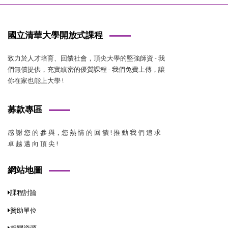
國立清華大學開放式課程
致力於人才培育、回饋社會，頂尖大學的堅強師資 - 我
們無償提供，充實縝密的優質課程 - 我們免費上傳，讓
你在家也能上大學 !
募款專區
感 謝 您 的 參 與，您 熱 情 的 回 饋 ! 推 動 我 們 追 求
卓 越 邁 向 頂 尖 !
網站地圖
課程討論
贊助單位