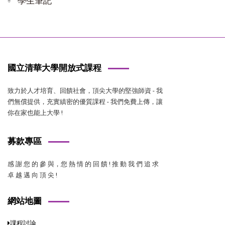
學生筆記
國立清華大學開放式課程
致力於人才培育、回饋社會，頂尖大學的堅強師資 - 我
們無償提供，充實縝密的優質課程 - 我們免費上傳，讓
你在家也能上大學 !
募款專區
感 謝 您 的 參 與，您 熱 情 的 回 饋 ! 推 動 我 們 追 求
卓 越 邁 向 頂 尖 !
網站地圖
課程討論