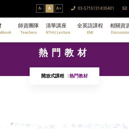
A-
A
A+
03-5715131#35401
材
師資團隊
清華講座
全英語課程
相關資
xtbook
Teachers
NTHU Lecture
EMI
Discussio
熱門教材
開放式課程
熱門教材