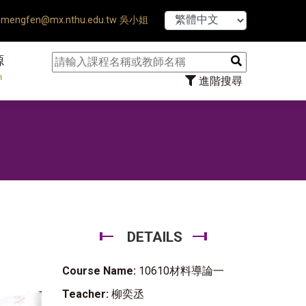
【7/31】114學年
mengfen@mx.nthu.edu.tw 吳小姐
源
n
進階搜尋
DETAILS
Course Name:
10610材料導論一
Teacher:
柳奕丞