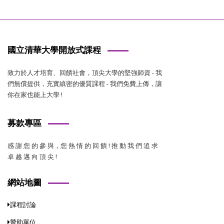
國立清華大學開放式課程
致力於人才培育、回饋社會，頂尖大學的堅強師資 - 我
們無償提供，充實縝密的優質課程 - 我們免費上傳，讓
你在家也能上大學 !
募款專區
感 謝 您 的 參 與，您 熱 情 的 回 饋 ! 推 動 我 們 追 求
卓 越 邁 向 頂 尖 !
網站地圖
課程討論
贊助單位