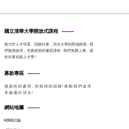
國立清華大學開放式課程
致力於人才培育、回饋社會，頂尖大學的堅強師資 - 我
們無償提供，充實縝密的優質課程 - 我們免費上傳，讓
你在家也能上大學 !
募款專區
感 謝 您 的 參 與，您 熱 情 的 回 饋 ! 推 動 我 們 追 求
卓 越 邁 向 頂 尖 !
網站地圖
課程討論