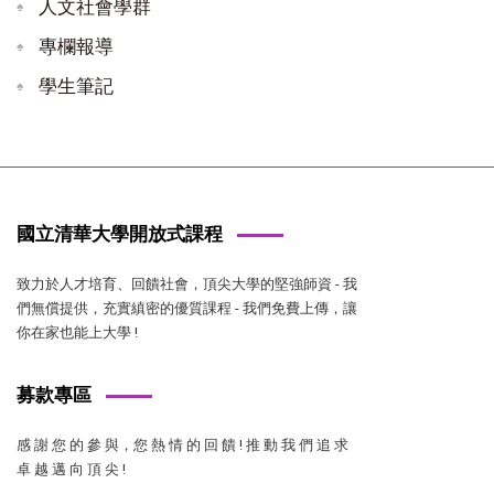
人文社會學群
專欄報導
學生筆記
國立清華大學開放式課程
致力於人才培育、回饋社會，頂尖大學的堅強師資 - 我
們無償提供，充實縝密的優質課程 - 我們免費上傳，讓
你在家也能上大學 !
募款專區
感 謝 您 的 參 與，您 熱 情 的 回 饋 ! 推 動 我 們 追 求
卓 越 邁 向 頂 尖 !