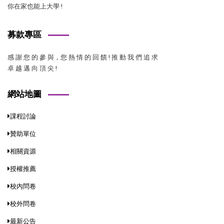
你在家也能上大學 !
募款專區
感 謝 您 的 參 與，您 熱 情 的 回 饋 ! 推 動 我 們 追 求
卓 越 邁 向 頂 尖 !
網站地圖
課程討論
贊助單位
相關資源
授權推薦
校內問卷
校外問卷
最新公告