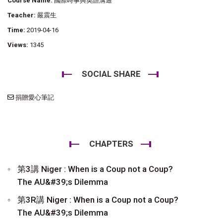
Course Name:
國際時事與英語溝通
Teacher:
嚴震生
Time:
2019-04-16
Views:
1345
SOCIAL SHARE
捐贈愛心筆記
CHAPTERS
第3講 Niger : When is a Coup not a Coup?
The AU&#39;s Dilemma
第3R講 Niger : When is a Coup not a Coup?
The AU&#39;s Dilemma