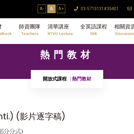
A-
A
A+
03-5715131#35401
材
師資團隊
清華講座
全英語課程
相關資
xtbook
Teachers
NTHU Lecture
EMI
Discussio
熱門教材
開放式課程
熱門教材
Conti.) (影片逐字稿)