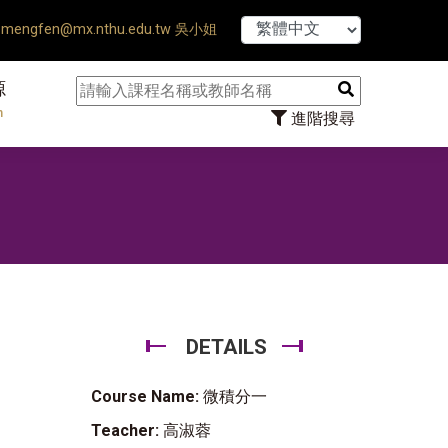
【7/31】11
mengfen@mx.nthu.edu.tw 吳小姐
源
n
進階搜尋
DETAILS
Course Name:
微積分一
Teacher:
高淑蓉