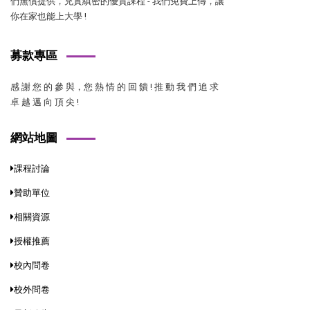
們無償提供，充實縝密的優質課程 - 我們免費上傳，讓
你在家也能上大學 !
募款專區
感 謝 您 的 參 與，您 熱 情 的 回 饋 ! 推 動 我 們 追 求
卓 越 邁 向 頂 尖 !
網站地圖
課程討論
贊助單位
相關資源
授權推薦
校內問卷
校外問卷