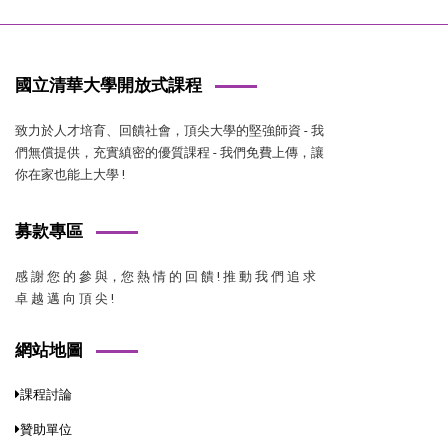
國立清華大學開放式課程
致力於人才培育、回饋社會，頂尖大學的堅強師資 - 我
們無償提供，充實縝密的優質課程 - 我們免費上傳，讓
你在家也能上大學 !
募款專區
感 謝 您 的 參 與，您 熱 情 的 回 饋 ! 推 動 我 們 追 求
卓 越 邁 向 頂 尖 !
網站地圖
課程討論
贊助單位