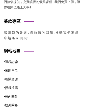
們無償提供，充實縝密的優質課程 - 我們免費上傳，讓
你在家也能上大學 !
募款專區
感 謝 您 的 參 與，您 熱 情 的 回 饋 ! 推 動 我 們 追 求
卓 越 邁 向 頂 尖 !
網站地圖
課程討論
贊助單位
相關資源
授權推薦
校內問卷
校外問卷