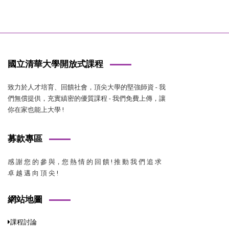
國立清華大學開放式課程
致力於人才培育、回饋社會，頂尖大學的堅強師資 - 我
們無償提供，充實縝密的優質課程 - 我們免費上傳，讓
你在家也能上大學 !
募款專區
感 謝 您 的 參 與，您 熱 情 的 回 饋 ! 推 動 我 們 追 求
卓 越 邁 向 頂 尖 !
網站地圖
課程討論