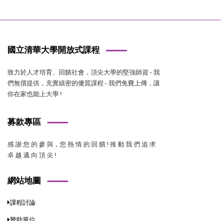
國立清華大學開放式課程
致力於人才培育、回饋社會，頂尖大學的堅強師資 - 我
們無償提供，充實縝密的優質課程 - 我們免費上傳，讓
你在家也能上大學 !
募款專區
感 謝 您 的 參 與，您 熱 情 的 回 饋 ! 推 動 我 們 追 求
卓 越 邁 向 頂 尖 !
網站地圖
課程討論
贊助單位