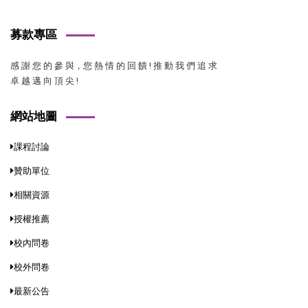
募款專區
感 謝 您 的 參 與，您 熱 情 的 回 饋 ! 推 動 我 們 追 求
卓 越 邁 向 頂 尖 !
網站地圖
課程討論
贊助單位
相關資源
授權推薦
校內問卷
校外問卷
最新公告