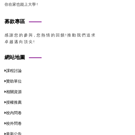
你在家也能上大學 !
募款專區
感 謝 您 的 參 與，您 熱 情 的 回 饋 ! 推 動 我 們 追 求
卓 越 邁 向 頂 尖 !
網站地圖
課程討論
贊助單位
相關資源
授權推薦
校內問卷
校外問卷
最新公告