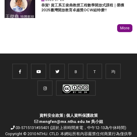
恭賀! 資工系王俊堯教授工程數學開放式課程｜榮獲
2025臺灣開放教育卓越獎OCW組特優!!
More
B
T
均
資料安全政策
|
個人資料保護政策
mengfen@mx.nthu.edu.tw 吳小姐
03-5715131#35401 (請於上班時間來電，中午12-13為午休時間)
Copyright © 2010 NTHU. CTLD. 本網站所有內容嚴禁任何商業行為僅供學