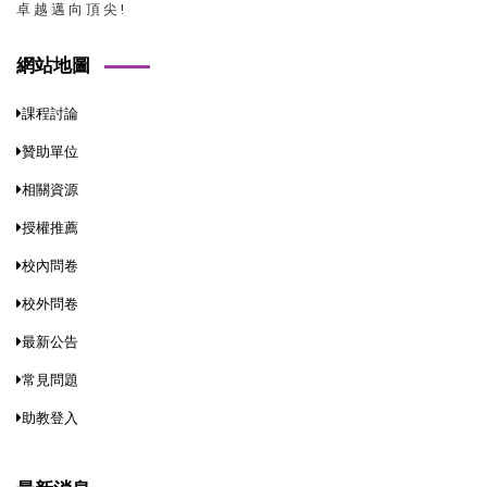
卓 越 邁 向 頂 尖 !
網站地圖
課程討論
贊助單位
相關資源
授權推薦
校內問卷
校外問卷
最新公告
常見問題
助教登入