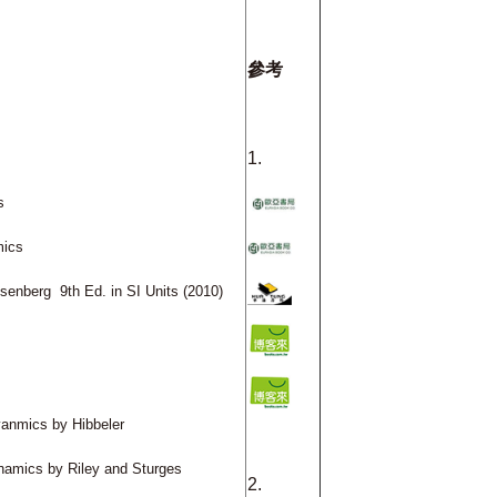
參考
1.
cs
mics
Eisenberg
9th Ed. in SI Units (2010)
yanmics by Hibbeler
namics by Riley and Sturges
2.