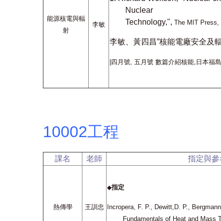
Nuclear
能源核電與輻
Technology,",
The MIT Press,
李敏
射
李敏、黃四昌”核能電廠安全及輻
|
四月號
,
五月號 數篇介紹核能
,
日本福
10002工程
課名
老師
指定與參
指定
◆
熱傳學
王訓忠
Incropera, F. P., Dewitt,D. P., Bergmann
Fundamentals of Heat and Mass Tr