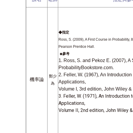
◆
指定
Ross, S. (2009), A First Course in Probability, 8
Pearson Prentice Hall.
◆
參考
1. Ross, S. and Pekoz E. (2007), A 
ProbabilityBookstore.com.
2. Feller, W. (1967), An Introduction
鄭少
機率論
Applications,
為
Volume I, 3rd edition, John Wiley &
3. Feller, W. (1971), An Introduction 
Applications,
Volume II, 2nd edition, John Wiley 