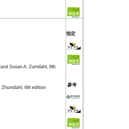
指定
and Susan A. Zumdahl, 8th
參考
Zhumdahl, 6th edition