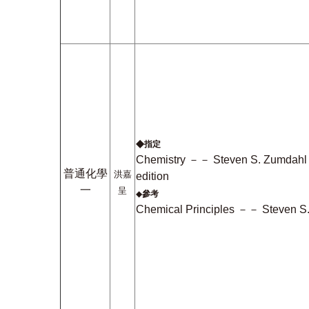
◆
指定
Chemistry －－ Steven S. Zumdahl 
普通化學
洪嘉
edition
一
呈
◆
參考
Chemical Principles －－ Steven S. 