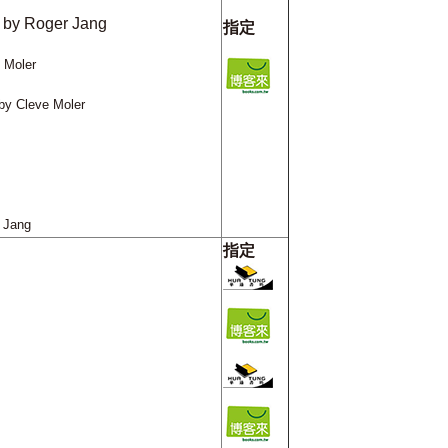
by Roger Jang
指定
 Moler
by Cleve Moler
 Jang
指定