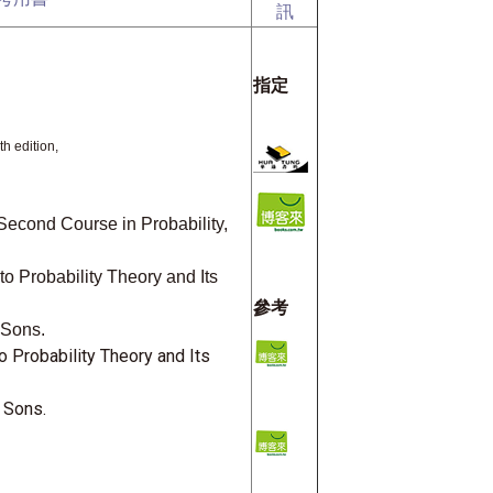
訊
指定
th edition,
Second Course in Probability,
 to Probability Theory and Its
參考
 Sons.
to Probability Theory and Its
& Sons.