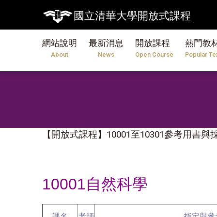
國立清華大學開放式課程
網站說明
最新消息
開放課程
熱門教
About
News
Open Course
Popular Te
【開放式課程】10001至10301參考用書
10001自然科學
課名
老師
指定與參