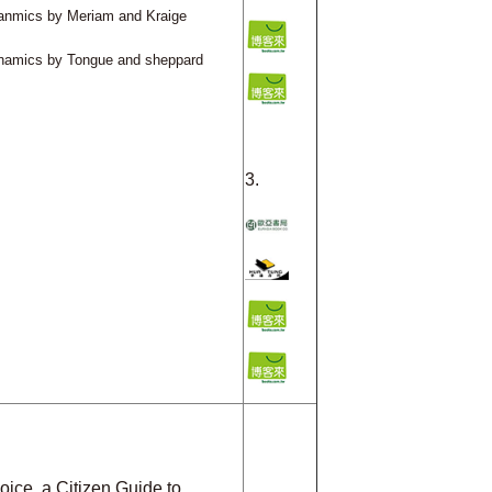
yanmics by Meriam and Kraige
ynamics by Tongue and sheppard
3.
ice, a Citizen Guide to