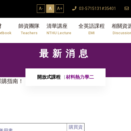
A-
A
A+
03-5715131#35401
材
師資團隊
清華講座
全英語課程
相關資
xtbook
Teachers
NTHU Lecture
EMI
Discussio
最新消息
開放式課程
材料熱力學二
與採購指南！
購買資
考用書