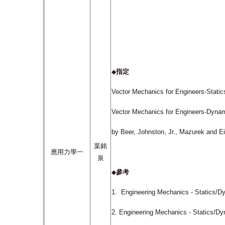
指定
◆
Vector Mechanics for Engineers-Stati
Vector Mechanics for Engineers-Dyna
by Beer, Johnston, Jr., Mazurek and 
葉銘
應用力學一
泉
參考
◆
1.
Engineering Mechanics - Statics/D
2.
Engineering Mechanics - Statics/Dy