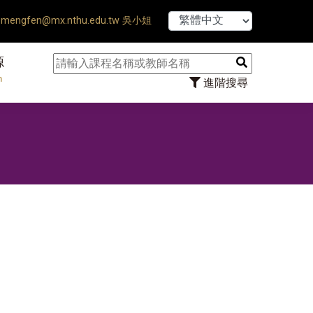
【7/31】1
mengfen@mx.nthu.edu.tw 吳小姐
源
n
進階搜尋