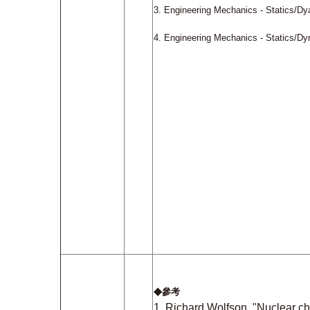
3.
Engineering Mechanics - Statics/D
4. Engineering Mechanics - Statics/D
◆
參考
1.
Richard Wolfson, "Nuclear cho