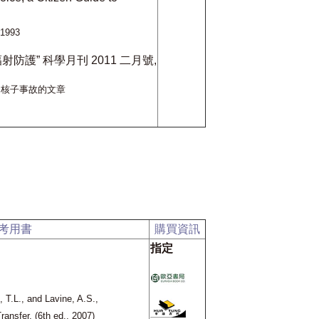
 1993
射防護” 科學月刊
2011
二月號,
島核子事故的文章
考用書
購買資訊
指定
, T.L., and Lavine, A.S.,
ansfer, (6th ed., 2007)