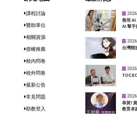
課程討論
2026
善用 A
贊助單位
AI 幫手
相關資源
2026
台灣開
授權推薦
校內問卷
2026
校外問卷
TOC
最新公告
2026
常見問題
恭賀!
助教登入
教育卓