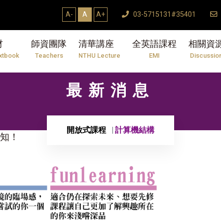
A-
A
A+
03-5715131#35401
材
師資團隊
清華講座
全英語課程
相關資
xtbook
Teachers
NTHU Lecture
EMI
Discussio
最新消息
開放式課程
計算機結構
報你知！