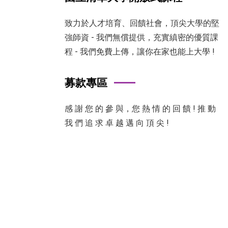
致力於人才培育、回饋社會，頂尖大學的堅
強師資 - 我們無償提供，充實縝密的優質課
程 - 我們免費上傳，讓你在家也能上大學 !
募款專區
感 謝 您 的 參 與，您 熱 情 的 回 饋 ! 推 動
我 們 追 求 卓 越 邁 向 頂 尖 !