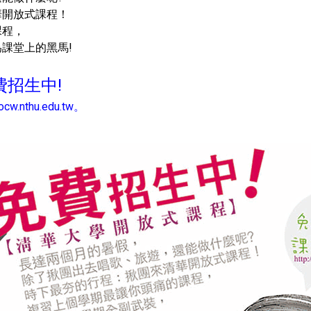
放式課程！
程，
上的黑馬!
招生中!
/ocw.nthu.edu.tw
。