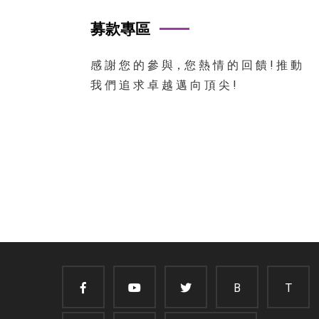
募款專區
感 謝 您 的 參 與，您 熱 情 的 回 饋 ! 推 動
我 們 追 求 卓 越 邁 向 頂 尖 !
B
T