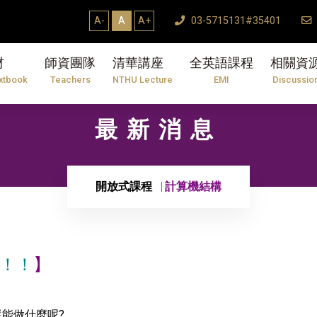
A-
A
A+
03-5715131#35401
材
師資團隊
清華講座
全英語課程
相關資
xtbook
Teachers
NTHU Lecture
EMI
Discussio
最新消息
開放式課程
計算機結構
！
！！
】
什麼呢?