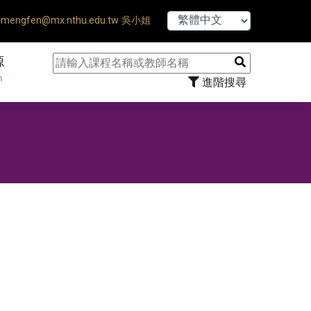
【7/31】
mengfen@mx.nthu.edu.tw 吳小姐
源
n
進階搜尋