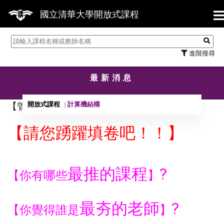
【7
國立清華大學開放式課程
進階搜尋
最新消息
開放式課程
計算機結構
【管理】傾聽您的心聲，請您踴躍填卷！！
【
請您踴躍填卷吧！！
】
最推的課程
?
【
你有哪些
】
最夯的老師
?
【
你覺得誰是
】