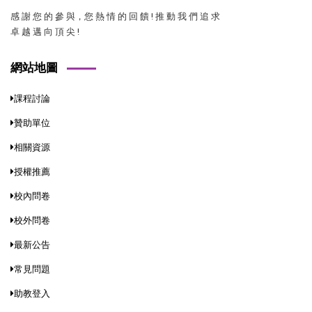
感 謝 您 的 參 與，您 熱 情 的 回 饋 ! 推 動 我 們 追 求
卓 越 邁 向 頂 尖 !
網站地圖
課程討論
贊助單位
相關資源
授權推薦
校內問卷
校外問卷
最新公告
常見問題
助教登入