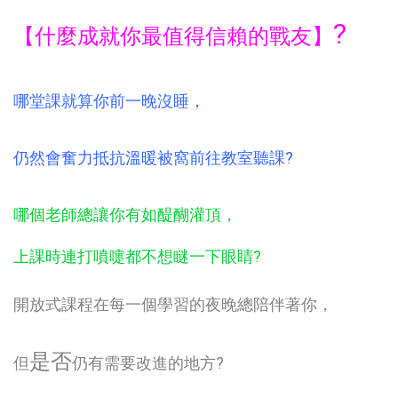
?
【
什麼成就你最值得信賴的戰友
】
哪堂課就算你前一晚沒睡，
仍然會奮力抵抗溫暖被窩前往教室聽課?
哪個老師總讓你有如醍醐灌頂，
上課時連打噴嚏都不想瞇一下眼睛?
開放式課程在每一個學習的夜晚總陪伴著你，
是否
但
仍有需要改進的地方?