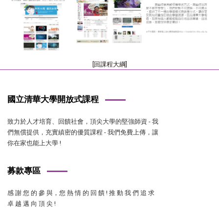
[回課程大綱]
國立清華大學開放式課程
致力於人才培育、回饋社會，頂尖大學的堅強師資 - 我
們無償提供，充實縝密的優質課程 - 我們免費上傳，讓
你在家也能上大學 !
募款專區
感 謝 您 的 參 與，您 熱 情 的 回 饋 ! 推 動 我 們 追 求
卓 越 邁 向 頂 尖 !