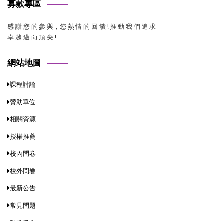
募款專區
感 謝 您 的 參 與，您 熱 情 的 回 饋 ! 推 動 我 們 追 求
卓 越 邁 向 頂 尖 !
網站地圖
課程討論
贊助單位
相關資源
授權推薦
校內問卷
校外問卷
最新公告
常見問題