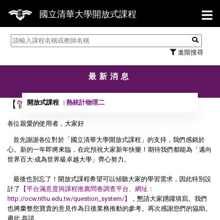
【7
國立清華大學開放式課程
進階搜尋
最新消息
開放式課程
熱統計物理二
【管理】預祝您新年快樂！
各位親愛的使用者，大家好
首先謝謝各位對於「國立清華大學開放式課程」的支持，我們感銘於
心。新的一年即將來臨，在此預祝大家新年快樂！期待我們都能為「邁向
世界百大‧成為世界級卓越大學」齊心努力。
最後也別忘了！開放式課程希望可以傾聽大家的學習需求，因此特別設
計了
【平台滿意度與課程推薦問卷調查平台、網址：
http://ocw.nthu.edu.tw/question_system/】
，懇請大家踴躍填寫。我們
也將彙整您寶貴的意見作為日後業務推動的參考。再次感謝您們的協助。
肅此 恭請