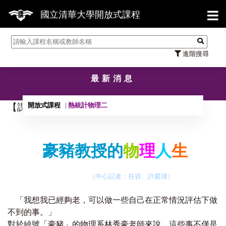
【7
國立清華大學開放式課程
進階搜尋
最新消息
開放式課程
熱統計物理二
【課程】 豪豬老師的物理人生專欄報導
豪豬教授的
物
理
人
生
（中心記者：任容、許庭瑋）
「我想我已經夠老，可以做一些自己在正常情況評估下做
不到的事。」
對於綽號「豪豬」的物理系林秀豪老師來說，這些事不僅是