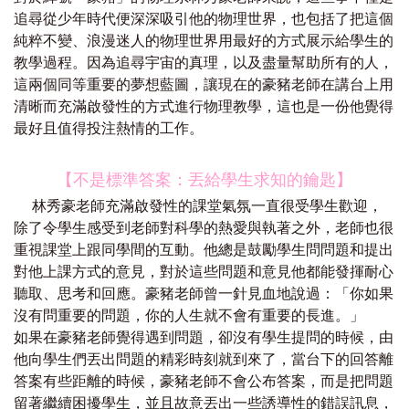
追尋從少年時代便深深吸引他的物理世界，也包括了把這個
純粹不變、浪漫迷人的物理世界用最好的方式展示給學生的
教學過程。因為追尋宇宙的真理，以及盡量幫助所有的人，
這兩個同等重要的夢想藍圖，讓現在的豪豬老師在講台上用
清晰而充滿啟發性的方式進行物理教學，這也是一份他覺得
最好且值得投注熱情的工作。
【不是標準答案：丟給學生求知的鑰匙】
林秀豪老師充滿啟發性的課堂氣氛一直很受學生歡迎，
除了令學生感受到老師對科學的熱愛與執著之外，老師也很
重視課堂上跟同學間的互動。他總是鼓勵學生問問題和提出
對他上課方式的意見，對於這些問題和意見他都能發揮耐心
聽取、思考和回應。豪豬老師曾一針見血地說過：「你如果
沒有問重要的問題，你的人生就不會有重要的長進。」
如果在豪豬老師覺得遇到問題，卻沒有學生提問的時候，由
他向學生們丟出問題的精彩時刻就到來了，當台下的回答離
答案有些距離的時候，豪豬老師不會公布答案，而是把問題
留著繼續困擾學生，並且故意丟出一些誘導性的錯誤訊息，