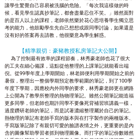
讓學生驚覺自己容易被洗腦的危險。「每次我這樣做的時
候，看見學生認真抄筆記，都會盡量忍住不笑。」雖然面對
的是百人以上的課程，老師依然樂於花心思培養學生獨立思
考的能力，他鼓勵學生先自己想想或跟同學討論，如果還是
沒有好的答案再去請教，他很樂意為學生解惑。
【精準親切：豪豬教授私房筆記大公開】
為了控制最有效率的課程節奏，林秀豪老師也花了很大
的工夫在細心備課，這點從他整理的上課筆記就能看出端
倪。從99學年度上學期開始，林老師便利用學期開始之前的
暑假，整理出一整個學期預定教學範圍的筆記，到了100學
年度下學期，因應校內外同學的要求，林秀豪老師更在網路
上公開為了教學所整理的熱物理筆記。雖然公開筆記能造福
更多同學，但老師也期許同學不要像死背補習班講義一樣，
過度鑽研老師的筆記，而是試著濃縮整理屬於自己的筆記。
熱物理的筆記有老師手寫的版本與在打字製作的兩種版本。
手寫版筆記除了有親切可愛的臉譜表情之外，更重要的是內
含的圖像幫助學習者抓到物理圖像。而打字的筆記份數雖然