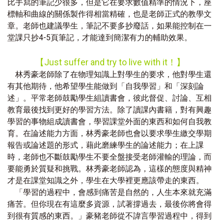
比手寫的筆記少很多，但是它在要求數值精準的情況下，座
標軸和曲線的關係製作得相當精確，也是老師正式的教學文
章。老師也建議學生，筆記不要多抄廢話，如果能控制在一
堂課只抄4-5頁筆記，才能達到簡潔有力的輔助效果。
【Just suffer and try to live with it！】
林秀豪老師除了在物理知識上對學生的要求，他對學生還
有其他期待，他希望學生能做到「自我學習」和「深刻論
述」。平常老師鼓勵學生組讀書會，彼此督促、討論、互相
教育最後找到更好的學習方法。除了讀課內書籍，對有興趣
學習的事物組成讀書會，學習課堂外面的東西和如何自我教
育。在論述能力方面，林秀豪老師也會以要求學生繳交學期
報告或論述題的形式，藉此磨練學生的論述能力；在上課
時，老師也不斷鼓勵學生不要全盤接受老師灌輸的理論，而
要能勇於質疑和挑戰。林秀豪老師認為，這樣的態度與精神
才是在課堂知識之外，學生在大學裡更應該帶走的東西。
「學習的過程中，會感到痛苦是自然的，人生本來就充滿
痛苦。但你現在有這麼多資源，試著撐過去，最後你將會得
到很有質感的東西。」豪豬老師從不諱言學習過程中，得到