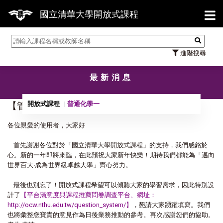
【7
國立清華大學開放式課程
進階搜尋
最新消息
開放式課程
普通化學一
【管理】預祝您新年快樂！
各位親愛的使用者，大家好
首先謝謝各位對於「國立清華大學開放式課程」的支持，我們感銘於
心。新的一年即將來臨，在此預祝大家新年快樂！期待我們都能為「邁向
世界百大‧成為世界級卓越大學」齊心努力。
最後也別忘了！開放式課程希望可以傾聽大家的學習需求，因此特別設
計了
【平台滿意度與課程推薦問卷調查平台、網址：
http://ocw.nthu.edu.tw/question_system/】
，懇請大家踴躍填寫。我們
也將彙整您寶貴的意見作為日後業務推動的參考。再次感謝您們的協助。