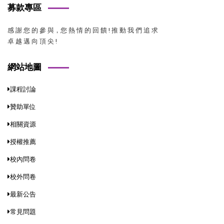
募款專區
感 謝 您 的 參 與，您 熱 情 的 回 饋 ! 推 動 我 們 追 求
卓 越 邁 向 頂 尖 !
網站地圖
課程討論
贊助單位
相關資源
授權推薦
校內問卷
校外問卷
最新公告
常見問題