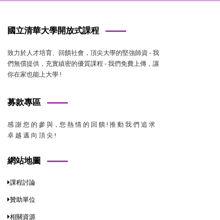
國立清華大學開放式課程
致力於人才培育、回饋社會，頂尖大學的堅強師資 - 我
們無償提供，充實縝密的優質課程 - 我們免費上傳，讓
你在家也能上大學 !
募款專區
感 謝 您 的 參 與，您 熱 情 的 回 饋 ! 推 動 我 們 追 求
卓 越 邁 向 頂 尖 !
網站地圖
課程討論
贊助單位
相關資源