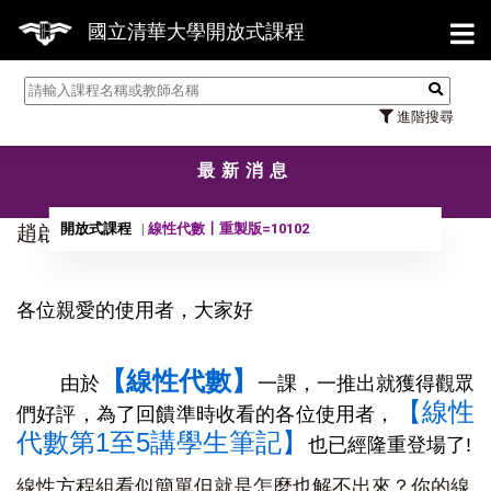
【7
國立清華大學開放式課程
進階搜尋
最新消息
開放式課程
線性代數〡重製版=10102
趙啟超教授線性代數第1至5講筆記!
各位親愛的使用者，大家好
【線性代數】
由於
一課，一推出就獲得觀眾
【線性
們好評，為了回饋準時收看的各位使用者，
代數第1至5講學生筆記】
也已經隆重登場了!
線性方程組看似簡單但就是怎麼也解不出來？你的線