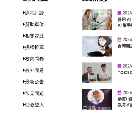
課程討論
2026
善用 A
贊助單位
AI 幫手
相關資源
2026
台灣開
授權推薦
校內問卷
2026
校外問卷
TOC
最新公告
2026
常見問題
恭賀!
助教登入
教育卓