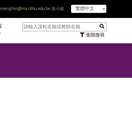
【7/31】
mengfen@mx.nthu.edu.tw 吳小姐
源
n
進階搜尋