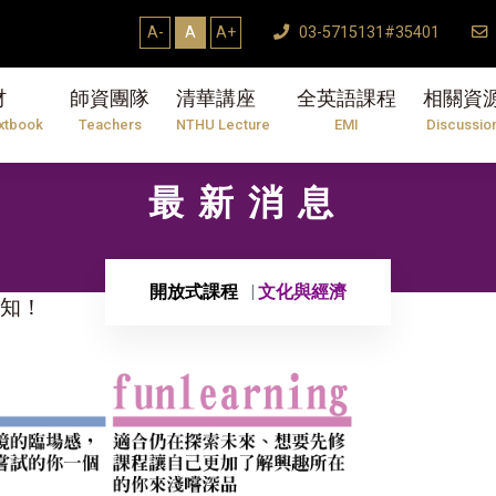
A-
A
A+
03-5715131#35401
材
師資團隊
清華講座
全英語課程
相關資
xtbook
Teachers
NTHU Lecture
EMI
Discussio
最新消息
開放式課程
文化與經濟
報你知！