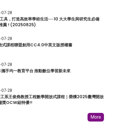
-07-28
I 工具，打造高效率學術生活──10 大大學生與研究生必備
推薦 ! (20250825)
-07-28
放式課程聯盟創用CC4.0中英文版授權書
-07-28
EC攜手均一教育平台 推動數位學習新未來
-07-28
 資工系王俊堯教授工程數學開放式課程｜榮獲2025臺灣開放
越獎OCW組特優!!
More