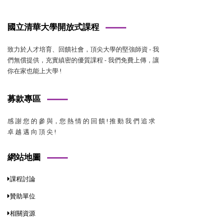
國立清華大學開放式課程
致力於人才培育、回饋社會，頂尖大學的堅強師資 - 我
們無償提供，充實縝密的優質課程 - 我們免費上傳，讓
你在家也能上大學 !
募款專區
感 謝 您 的 參 與，您 熱 情 的 回 饋 ! 推 動 我 們 追 求
卓 越 邁 向 頂 尖 !
網站地圖
課程討論
贊助單位
相關資源