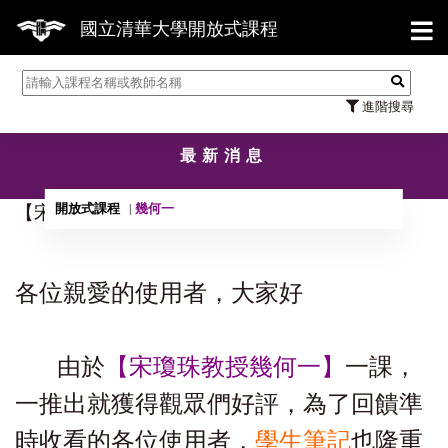
【7
國立清華大學開放式課程
進階搜尋
最新消息
開放式課程
幾何一
【宋瓊珠教授 - 幾何一學生筆記!】
各位親愛的使用者，大家好
由於
【
宋瓊珠教授幾何一
】
一課，
一推出就獲得觀眾們好評，為了回饋準
時收看的各位使用者，
學生筆記
也
隆重