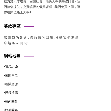
致力於人才培育、回饋社會，頂尖大學的堅強師資 - 我
們無償提供，充實縝密的優質課程 - 我們免費上傳，讓
你在家也能上大學 !
募款專區
感 謝 您 的 參 與，您 熱 情 的 回 饋 ! 推 動 我 們 追 求
卓 越 邁 向 頂 尖 !
網站地圖
課程討論
贊助單位
相關資源
授權推薦
校內問卷
校外問卷