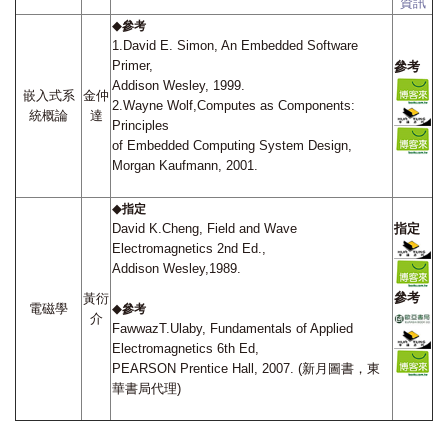
資訊
◆
參考
1.David E. Simon, An Embedded Software
Primer,
參考
Addison Wesley, 1999.
嵌入式系
金仲
2.Wayne Wolf,Computes as Components:
統概論
達
Principles
of Embedded Computing System Design,
Morgan Kaufmann, 2001.
◆
指定
David K.Cheng, Field and Wave
指定
Electromagnetics 2nd Ed.,
Addison Wesley,1989.
參考
黃衍
電磁學
◆
參考
介
FawwazT.Ulaby, Fundamentals of Applied
Electromagnetics 6th Ed,
PEARSON Prentice Hall, 2007. (新月圖書，東
華書局代理)