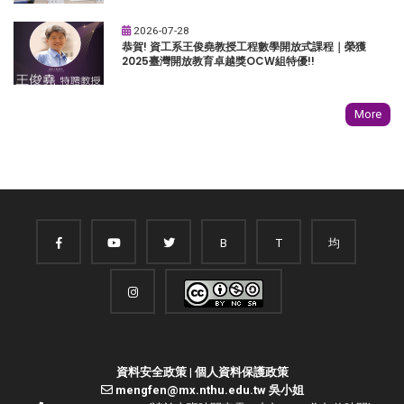
2026-07-28
恭賀! 資工系王俊堯教授工程數學開放式課程｜榮獲
2025臺灣開放教育卓越獎OCW組特優!!
More
B
T
均
資料安全政策
|
個人資料保護政策
mengfen@mx.nthu.edu.tw 吳小姐