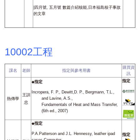
|
四月號
,
五月號 數篇介紹核能
,
日本福島核子事故
的文章
10002工程
購買資
課名
老師
指定與參考用書
訊
指定
指定
◆
Incropera, F. P., Dewitt,D. P., Bergmann, T.L.,
王訓
and Lavine, A.S.,
熱傳學
忠
Fundamentals of Heat and Mass Transfer,
(6th ed., 2007)
指定
◆
P.A.Patterson and J.L. Hennessy, leather ipad
指定
cases Computer