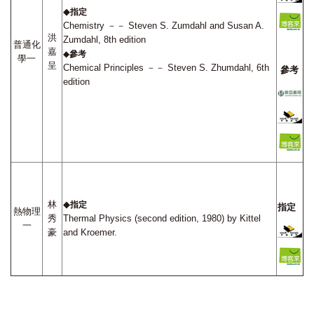
◆
指定
Chemistry －－ Steven S. Zumdahl and Susan A.
洪
Zumdahl, 8th edition
普通化
嘉
◆
參考
學一
呈
Chemical Principles －－ Steven S. Zhumdahl, 6th
參考
edition
林
◆
指定
指定
熱物理
秀
Thermal Physics (second edition, 1980) by Kittel
一
豪
and Kroemer.