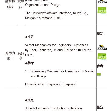
計算機
黃婷
Organization and Design:
結構
婷
The Hardway/Software Interface, fourth Ed.,
Morgah Kauffmann, 2010.
指定
指定
◆
Vector Mechanics for Engineers - Dynamics
by Beer, Johnston, Jr. and Clausen
9th Ed in SI
應用力
葉銘
Units
泉
學二
參考
◆
參考
1.
Engineering Mechanics - Dynamics by Meriam
and Kraige
Dynamics by Tongue and Sheppard
指定
◆
指定
John R.Lamarsh,Introduction to Nuclear