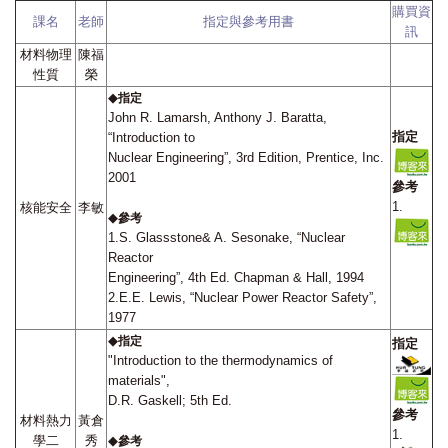
購買資
課名
老師
指定與參考用書
訊
材料物理
陳福
性質
榮
◆
指定
John R. Lamarsh, Anthony J. Baratta,
指定
“Introduction to
Nuclear Engineering”, 3rd Edition, Prentice, Inc.
2001
參考
1.
核能安全
李敏
◆
參考
1.S. Glassstone& A. Sesonake, “Nuclear
Reactor
Engineering”, 4th Ed. Chapman & Hall, 1994
2.E.E. Lewis, “Nuclear Power Reactor Safety”,
1977
◆
指定
指定
"Introduction to the thermodynamics of
materials",
D.R. Gaskell; 5th Ed.
參考
材料熱力
黃倉
1.
學二
秀
◆
參考