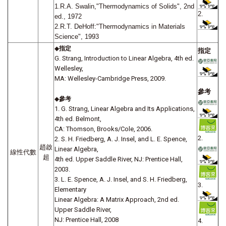
1.R.A. Swalin,"Thermodynamics of Solids", 2nd
2.
ed., 1972
2.R.T. DeHoff:"Thermodynamics in Materials
Science", 1993
◆
指定
指定
G. Strang, Introduction to Linear Algebra, 4th ed.
Wellesley,
MA: Wellesley-Cambridge Press, 2009.
參考
◆
參考
1. G. Strang, Linear Algebra and Its Applications,
4th ed. Belmont,
CA: Thomson, Brooks/Cole, 2006.
2.
2. S. H. Friedberg, A. J. Insel, and L. E. Spence,
趙啟
Linear Algebra,
線性代數
超
4th ed. Upper Saddle River, NJ: Prentice Hall,
2003.
3. L. E. Spence, A. J. Insel, and S. H. Friedberg,
3.
Elementary
Linear Algebra: A Matrix Approach, 2nd ed.
Upper Saddle River,
NJ: Prentice Hall, 2008
4.