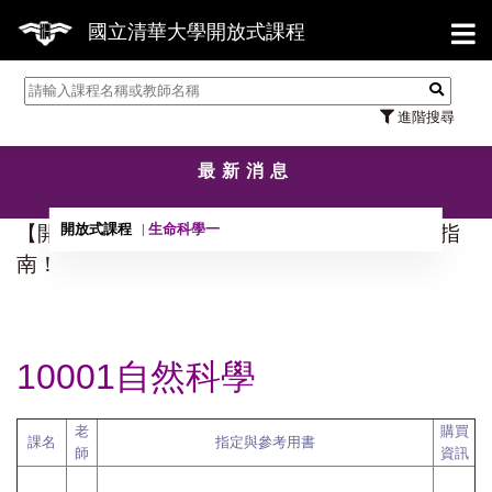
【7/
國立清華大學開放式課程
進階搜尋
最新消息
開放式課程
生命科學一
【開放式課程】10001至10301參考用書與採購指
南！
10001自然科學
老
購買
課名
指定與參考用書
師
資訊