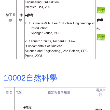
Engineering. 3rd Edition,
Prentice Hall, 2001.
核工原
李
參考
◆
敏
參考
理
1.
K. Almenas& R. Lee, “ Nuclear Engineering- an
Introduction”,
Springer-Verlag,1992.
2. Kenneth Shultis, Richard E. Faw,
"Fundamentals of Nuclear
Science and Engineering”, 2nd Edition, CRC
Press, 2008
10002自然科學
購買資
課名
老師
指定與參考用書
訊
◆
指定