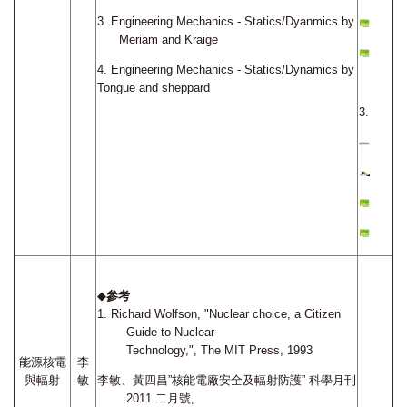
3.
Engineering Mechanics - Statics/Dyanmics by
Meriam and Kraige
4. Engineering Mechanics - Statics/Dynamics by
Tongue and sheppard
3.
◆
參考
1.
Richard Wolfson, "Nuclear choice, a Citizen
Guide to Nuclear
Technology,",
The MIT Press, 1993
能源核電
李
與輻射
敏
李敏、黃四昌”核能電廠安全及輻射防護” 科學月刊
2011
二月號,