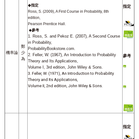
◆
指定
指定
Ross, S. (2009), A First Course in Probability, 8th
edition,
Pearson Prentice Hall.
◆
參考
1. Ross, S. and Pekoz E. (2007), A Second Course
in Probability,
鄭
ProbabilityBookstore.com.
機率論
少
2. Feller, W. (1967), An Introduction to Probability
參考
為
Theory and Its Applications,
Volume I, 3rd edition, John Wiley & Sons.
3. Feller, W. (1971), An Introduction to Probability
Theory and Its Applications,
Volume II, 2nd edition, John Wiley & Sons.
指定