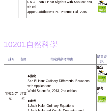
4. S. J. Leon, Linear Algebra with Applications,
8th ed.
Upper Saddle River, NJ: Prentice Hall, 2010.
10201自然科學
購買資
課名
老師
指定與參考用書
訊
指定
◆
指定
Sze-Bi Hsu: Ordinary Differential Equations
with Applications.
參考
World Scientific, 2013, 2nd edition
常微分方
許世
2.
程一
壁
◆
參考
1.Jack Hale: Ordinary Equations
2.Jack Hale and Kocak: Dynamics and