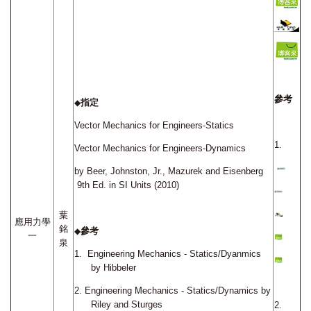
參考
指定
◆
Vector Mechanics for Engineers-Statics
1.
Vector Mechanics for Engineers-Dynamics
by Beer, Johnston, Jr., Mazurek and Eisenberg
9th Ed. in SI Units (2010)
葉
應用力學
銘
參考
◆
一
泉
1.
Engineering Mechanics - Statics/Dyanmics
by Hibbeler
2.
Engineering Mechanics - Statics/Dynamics by
Riley and Sturges
2.