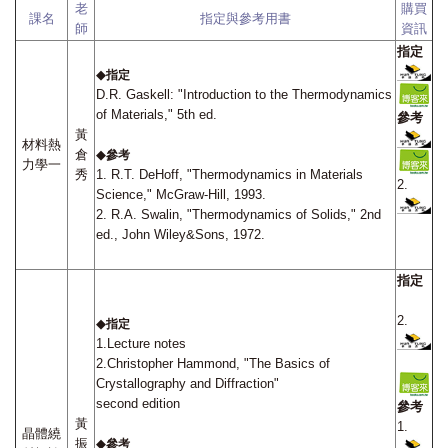
老
購買
課名
指定與參考用書
師
資訊
指定
◆
指定
D.R. Gaskell: "Introduction to the Thermodynamics
of Materials," 5th ed.
參考
黃
材料熱
倉
◆
參考
力學一
秀
1. R.T. DeHoff, "Thermodynamics in Materials
2.
Science," McGraw-Hill, 1993.
2. R.A. Swalin, "Thermodynamics of Solids," 2nd
ed., John Wiley&Sons, 1972.
指定
2.
◆
指定
1.Lecture notes
2.Christopher Hammond, "The Basics of
Crystallography and Diffraction"
second edition
參考
黃
1.
晶體繞
振
◆
參考