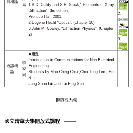
射概論
昌
1.B.D. Cullity and S.R. Stock," Elements of X-ray
Diffraction", 3rd edition,
2.
Prentice Hall, 2001.
2.Eugene Hecht “Optics”. (Chapter 10)
3.John M. Cowley, “Diffraction Physics”. (Chapter
2)
3.
◆
指定
Introduction to Communications for Non-Electrical-
李
通訊概
Engineering
家
論
Students by Mao-Ching Chiu ,Chia-Tung Lee , Eric
同
S.Li ,
Jung-Shan Lin and Tai-Ping Sun
[回課程大綱]
國立清華大學開放式課程