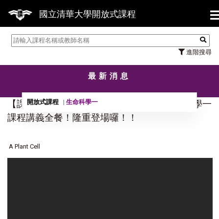
【7/31】114學年度第2學期研
國立清華大學開放式課程
進階搜尋
最新消息
開放式課程
生命科學一
【課程】李家維、莊永仁、焦傳金老師生命科學一
課程講義全餐！隆重登場囉！！
A Plant Cell