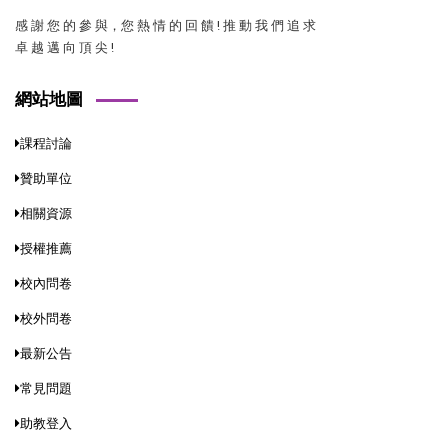
感 謝 您 的 參 與，您 熱 情 的 回 饋 ! 推 動 我 們 追 求
卓 越 邁 向 頂 尖 !
網站地圖
課程討論
贊助單位
相關資源
授權推薦
校內問卷
校外問卷
最新公告
常見問題
助教登入