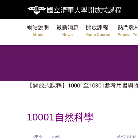
國立清華大學開放式課程
網站說明
最新消息
開放課程
熱門教
About
News
Open Course
Popular Te
【開放式課程】10001至10301參考用書
10001自然科學
課名
老師
指定與參