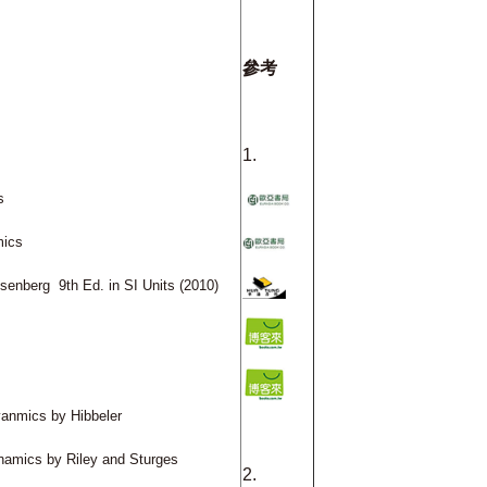
參考
1.
cs
mics
Eisenberg
9th Ed. in SI Units (2010)
yanmics by Hibbeler
namics by Riley and Sturges
2.