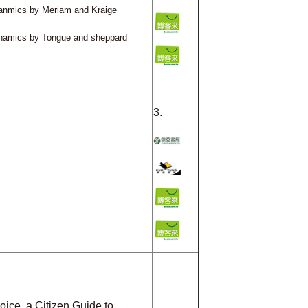
yanmics by Meriam and Kraige
ynamics by Tongue and sheppard
3.
ice, a Citizen Guide to