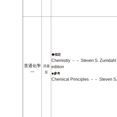
◆
指定
Chemistry －－ Steven S. Zumdahl 
普通化學
洪嘉
edition
一
呈
◆
參考
Chemical Principles －－ Steven S. 