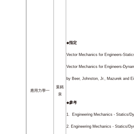
指定
◆
Vector Mechanics for Engineers-Stati
Vector Mechanics for Engineers-Dyna
by Beer, Johnston, Jr., Mazurek and 
葉銘
應用力學一
泉
參考
◆
1.
Engineering Mechanics - Statics/D
2.
Engineering Mechanics - Statics/Dy