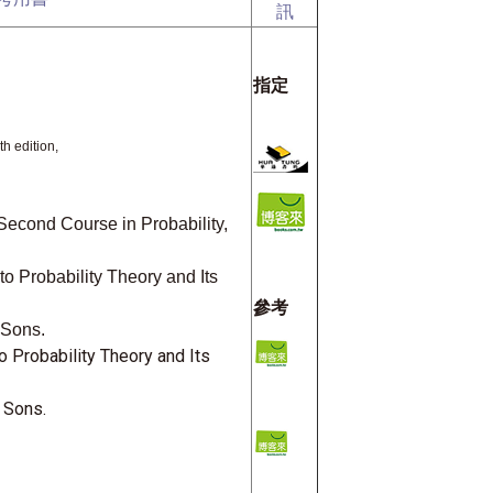
訊
指定
th edition,
Second Course in Probability,
 to Probability Theory and Its
參考
 Sons.
to Probability Theory and Its
& Sons.