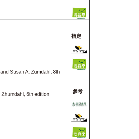
指定
and Susan A. Zumdahl, 8th
參考
Zhumdahl, 6th edition