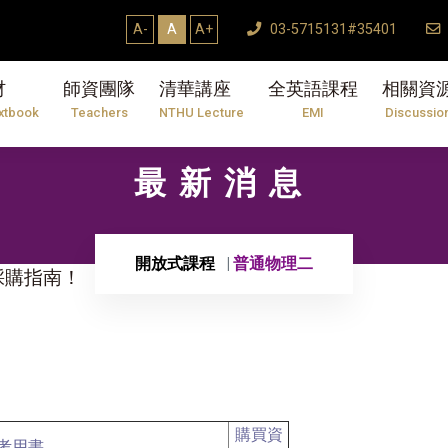
A-
A
A+
03-5715131#35401
材
師資團隊
清華講座
全英語課程
相關資
xtbook
Teachers
NTHU Lecture
EMI
Discussio
最新消息
開放式課程
普通物理二
與採購指南！
購買資
考用書