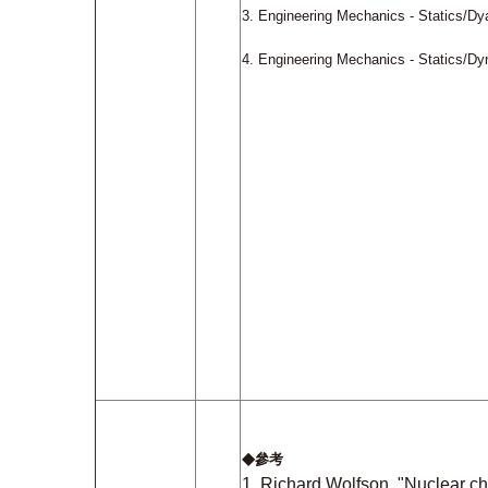
3.
Engineering Mechanics - Statics/D
4. Engineering Mechanics - Statics/D
◆
參考
1.
Richard Wolfson, "Nuclear cho