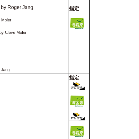
by Roger Jang
指定
 Moler
by Cleve Moler
 Jang
指定