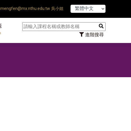
【7/31】11
mengfen@mx.nthu.edu.tw 吳小姐
源
n
進階搜尋