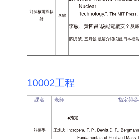
Nuclear
能源核電與輻
Technology,",
The MIT Press,
李敏
射
李敏、黃四昌”核能電廠安全及輻
|
四月號
,
五月號 數篇介紹核能
,
日本福
10002工程
課名
老師
指定與參
指定
◆
熱傳學
王訓忠
Incropera, F. P., Dewitt,D. P., Bergmann
Fundamentals of Heat and Mass Tr