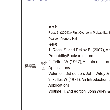
◆
指定
Ross, S. (2009), A First Course in Probability, 8
Pearson Prentice Hall.
◆
參考
1. Ross, S. and Pekoz E. (2007), A 
ProbabilityBookstore.com.
2. Feller, W. (1967), An Introduction
鄭少
機率論
Applications,
為
Volume I, 3rd edition, John Wiley &
3. Feller, W. (1971), An Introduction 
Applications,
Volume II, 2nd edition, John Wiley 