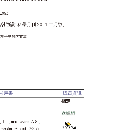
 1993
射防護” 科學月刊
2011
二月號,
島核子事故的文章
考用書
購買資訊
指定
, T.L., and Lavine, A.S.,
ansfer, (6th ed., 2007)