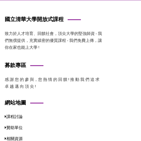
國立清華大學開放式課程
致力於人才培育、回饋社會，頂尖大學的堅強師資 - 我
們無償提供，充實縝密的優質課程 - 我們免費上傳，讓
你在家也能上大學 !
募款專區
感 謝 您 的 參 與，您 熱 情 的 回 饋 ! 推 動 我 們 追 求
卓 越 邁 向 頂 尖 !
網站地圖
課程討論
贊助單位
相關資源