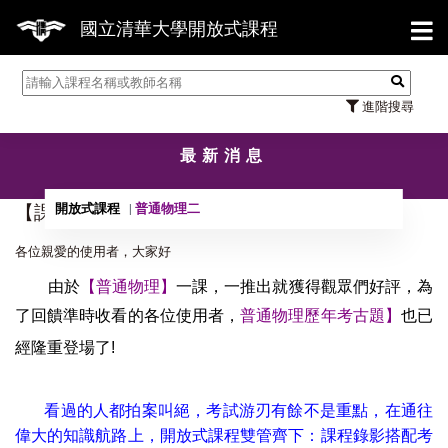
【7
國立清華大學開放式課程
進階搜尋
最新消息
開放式課程
普通物理二
【課程】成功大學普通物理考古題專區
各位親愛的使用者，大家好
由於
【普通物理】
一課，一推出就獲得觀眾們好評，為
了回饋準時收看的各位使用者，
普通物理
歷年考古題】
也已
經隆重登場了!
看過的人都拍案叫絕，考試游刃有餘不是重點，在通往
偉大的知識航路上，開放式課程雙管齊下：課程錄影搭配考