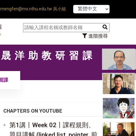
【7/31】114學年度
mengfen@mx.nthu.edu.tw 吳小姐
源
n
進階搜尋
.袁晟洋助教研習課
習課
CHAPTERS ON YOUTUBE
第1講〡Week 02〡課程規則、
題目講解 (linked list, pointer, 前