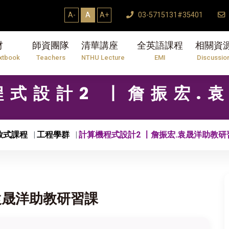
A-
A
A+
03-5715131#35401
材
師資團隊
清華講座
全英語課程
相關資
xtbook
Teachers
NTHU Lecture
EMI
Discussio
機程式設計2 〡詹振宏
放式課程
工程學群
計算機程式設計2 〡詹振宏.袁晟洋助教研
袁晟洋助教研習課