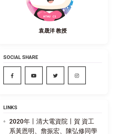
袁晟洋 教授
SOCIAL SHARE
LINKS
2020年〡清大電資院〡賀 資工
系黃恩明、詹振宏、陳弘修同學