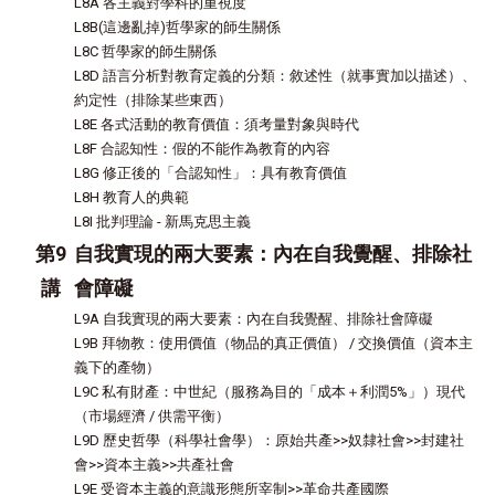
L8A 各主義對學科的重視度
L8B(這邊亂掉)哲學家的師生關係
L8C 哲學家的師生關係
L8D 語言分析對教育定義的分類：敘述性（就事實加以描述）、
約定性（排除某些東西）
L8E 各式活動的教育價值：須考量對象與時代
L8F 合認知性：假的不能作為教育的內容
L8G 修正後的「合認知性」：具有教育價值
L8H 教育人的典範
L8I 批判理論 - 新馬克思主義
第9
自我實現的兩大要素：內在自我覺醒、排除社
講
會障礙
L9A 自我實現的兩大要素：內在自我覺醒、排除社會障礙
L9B 拜物教：使用價值（物品的真正價值） / 交換價值（資本主
義下的產物）
L9C 私有財產：中世紀（服務為目的「成本＋利潤5%」）現代
（市場經濟 / 供需平衡）
L9D 歷史哲學（科學社會學）：原始共產>>奴隸社會>>封建社
會>>資本主義>>共產社會
L9E 受資本主義的意識形態所宰制>>革命共產國際