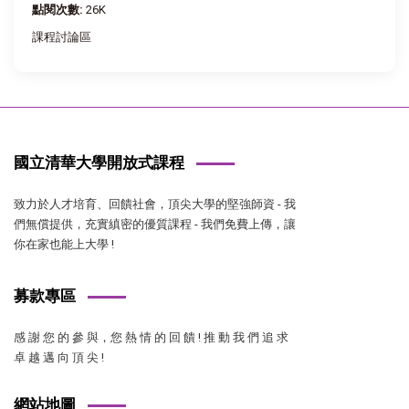
點閱次數:
26K
課程討論區
國立清華大學開放式課程
致力於人才培育、回饋社會，頂尖大學的堅強師資 - 我
們無償提供，充實縝密的優質課程 - 我們免費上傳，讓
你在家也能上大學 !
募款專區
感 謝 您 的 參 與，您 熱 情 的 回 饋 ! 推 動 我 們 追 求
卓 越 邁 向 頂 尖 !
網站地圖