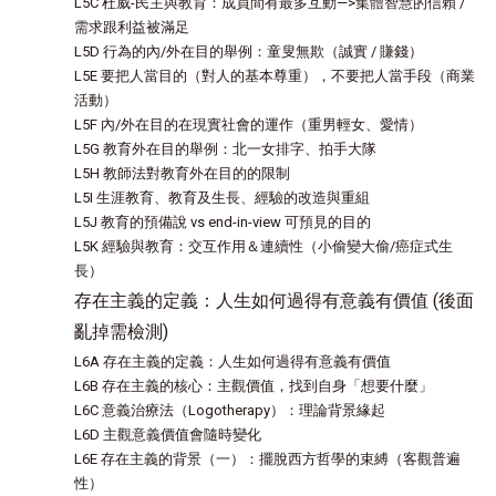
L5C 杜威-民主與教育：成員間有最多互動—>集體智慧的信賴 /
需求跟利益被滿足
L5D 行為的內/外在目的舉例：童叟無欺（誠實 / 賺錢）
L5E 要把人當目的（對人的基本尊重），不要把人當手段（商業
活動）
L5F 內/外在目的在現實社會的運作（重男輕女、愛情）
L5G 教育外在目的舉例：北一女排字、拍手大隊
L5H 教師法對教育外在目的的限制
L5I 生涯教育、教育及生長、經驗的改造與重組
L5J 教育的預備說 vs end-in-view 可預見的目的
L5K 經驗與教育：交互作用＆連續性（小偷變大偷/癌症式生
長）
存在主義的定義：人生如何過得有意義有價值 (後面
亂掉需檢測)
L6A 存在主義的定義：人生如何過得有意義有價值
L6B 存在主義的核心：主觀價值，找到自身「想要什麼」
L6C 意義治療法（Logotherapy）：理論背景緣起
L6D 主觀意義價值會隨時變化
L6E 存在主義的背景（一）：擺脫西方哲學的束縛（客觀普遍
性）