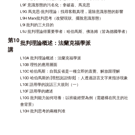
L9F 意識形態的污名化：拿破崙、馬克思
L9G 馬克思-批判理論：找尋客觀真理，退除意識形態的影響
L9H Marx批判思考（改變現狀、擺脫意識形態）
L9I 批判的三大目的
L9J 批判理論得重要學者：哈伯馬斯、佛洛姆（皆為德國學者）
第10
批判理論概述：法蘭克福學派
講
L10A 批判理論概述：法蘭克福學派
L10B 理性的應用層面
L10C 哈伯馬斯：自我反省是一種立即的直覺、解放跟理解
L10D 哈伯馬斯的 [理想說話情境] ：人透過語言文字來指涉現象
L10E 語用學的說話三大規則（一）
L10F 語用學的總述
L10G 批判能力如何培養：以班級經營為例（需建構在民主的社
會背景）
L10H 批判思考的兩種判准