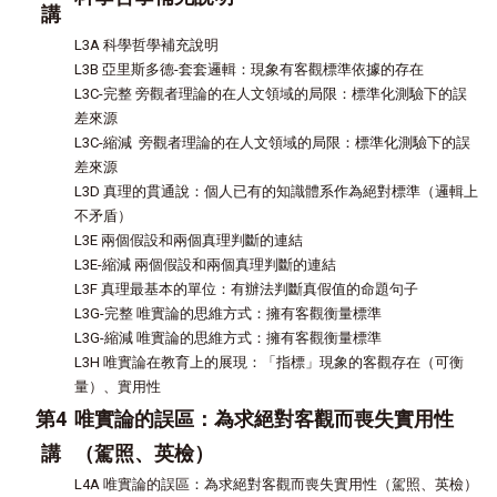
講
L3A 科學哲學補充說明
L3B 亞里斯多德-套套邏輯：現象有客觀標準依據的存在
L3C-完整 旁觀者理論的在人文領域的局限：標準化測驗下的誤
差來源
L3C-縮減 旁觀者理論的在人文領域的局限：標準化測驗下的誤
差來源
L3D 真理的貫通說：個人已有的知識體系作為絕對標準（邏輯上
不矛盾）
L3E 兩個假設和兩個真理判斷的連結
L3E-縮減 兩個假設和兩個真理判斷的連結
L3F 真理最基本的單位：有辦法判斷真假值的命題句子
L3G-完整 唯實論的思維方式：擁有客觀衡量標準
L3G-縮減 唯實論的思維方式：擁有客觀衡量標準
L3H 唯實論在教育上的展現：「指標」現象的客觀存在（可衡
量）、實用性
第4
唯實論的誤區：為求絕對客觀而喪失實用性
講
（駕照、英檢）
L4A 唯實論的誤區：為求絕對客觀而喪失實用性（駕照、英檢）