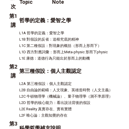
Topic Note
次
第1
哲學的定義：愛智之學
講
L1A 哲學的定義：愛智之學
L1B 對假設的反省：追根究底的精神
L1C 第二種假設：對現象的概括（形而上形而下）
L1D 西方對應詞彙：形而上Meta-physic 形而下physic
L1E 康德：道德行為只能出於形而上的動機
第2
第三種假設：個人主觀認定
講
L2A 第三種假設：個人主觀認定
L2B 自由論的範疇：人文現象、英雄造時勢（人文主義）
L2C 牛頓物理學（機械論）、量子物理學（測不準原理）
L2D 哲學的核心能力：看出說法背後的假設
L2E Reality 真實存在、實有實體
L2F 唯心論：主觀知覺的存在
第3
科學哲學補充說明