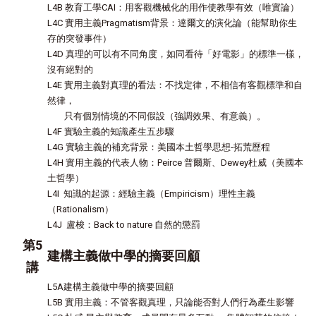
L4B 教育工學CAI：用客觀機械化的用作使教學有效（唯實論）
L4C 實用主義Pragmatism背景：達爾文的演化論（能幫助你生
存的突發事件）
L4D 真理的可以有不同角度，如同看待「好電影」的標準一樣，
沒有絕對的
L4E 實用主義對真理的看法：不找定律，不相信有客觀標準和自
然律，
只有個別情境的不同假設（強調效果、有意義）。
L4F 實驗主義的知識產生五步驟
L4G 實驗主義的補充背景：美國本土哲學思想-拓荒歷程
L4H 實用主義的代表人物：Peirce 普爾斯、Dewey杜威（美國本
土哲學）
L4I 知識的起源：經驗主義（Empiricism）理性主義
（Rationalism）
L4J 盧梭：Back to nature 自然的懲罰
第5
建構主義做中學的摘要回顧
講
L5A建構主義做中學的摘要回顧
L5B 實用主義：不管客觀真理，只論能否對人們行為產生影響