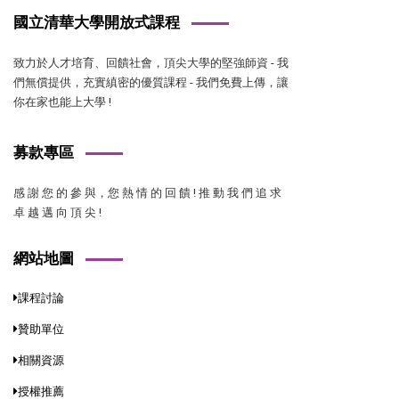
國立清華大學開放式課程
致力於人才培育、回饋社會，頂尖大學的堅強師資 - 我
們無償提供，充實縝密的優質課程 - 我們免費上傳，讓
你在家也能上大學 !
募款專區
感 謝 您 的 參 與，您 熱 情 的 回 饋 ! 推 動 我 們 追 求
卓 越 邁 向 頂 尖 !
網站地圖
課程討論
贊助單位
相關資源
授權推薦