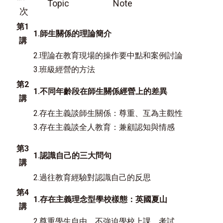
Topic Note
次
第1
1.師生關係的理論簡介
講
2.理論在教育現場的操作要中點和案例討論
3.班級經營的方法
第2
1.不同年齡段在師生關係經營上的差異
講
2.存在主義談師生關係：尊重、互為主觀性
3.存在主義談全人教育：兼顧認知與情感
第3
1.認識自己的三大問句
講
2.過往教育經驗對認識自己的反思
第4
1.存在主義理念型學校樣態：英國夏山
講
2.尊重學生自由，不強迫學校上課、考試