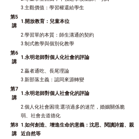
3.主觀價值：學習權還給學生
第5
1.開放教育：兒童本位
講
2.學習單的本質：師生溝通的契約
3.制式教學與個別化教學
第6
1.永明老師對個人化社會的評論
講
2.贏者通吃、長尾理論
3.新部落主義：認同來源轉變
第7
1.永明老師對個人社會化的評論
講
2.個人化社會困境:選項過多的迷茫，婚姻關係脆
弱、社會去道德化
第8
1.如何創造、增進生命的意義：沈思、閱讀詩篇、親
講
近自然等