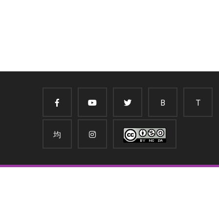
B
T
均