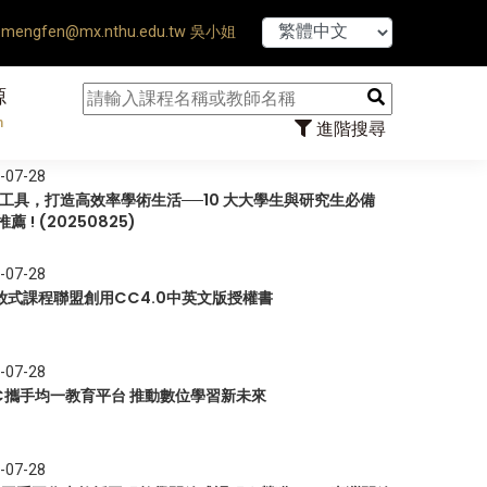
【7/31
mengfen@mx.nthu.edu.tw 吳小姐
源
n
進階搜尋
-07-28
I 工具，打造高效率學術生活──10 大大學生與研究生必備
推薦 ! (20250825)
-07-28
放式課程聯盟創用CC4.0中英文版授權書
-07-28
EC攜手均一教育平台 推動數位學習新未來
-07-28