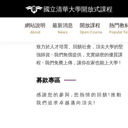
國立清華大學開放式課程
網站說明
最新消息
開放課程
熱門教
國立清華大學開放式課程
About
News
Open Course
Popular Te
致力於人才培育、回饋社會，頂尖大學的堅
強師資 - 我們無償提供，充實縝密的優質課
程 - 我們免費上傳，讓你在家也能上大學 !
募款專區
感 謝 您 的 參 與，您 熱 情 的 回 饋 ! 推 動
我 們 追 求 卓 越 邁 向 頂 尖 !