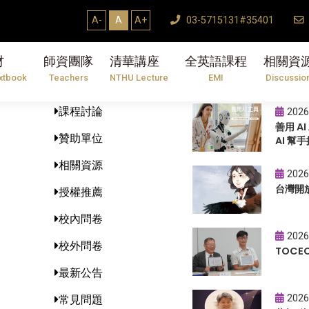
A-
A
A+
03-5715131#35401
材
師資團隊
清華講座
全英語課程
相關資
網站地圖
最新消息
xtbook
Teachers
NTHU Lecture
EMI
Discussio
課程討論
2026
善用 A
贊助單位
AI 幫手
相關資源
2026
台灣開
授權推薦
校內問卷
2026
校外問卷
TOC
最新公告
2026
常見問題