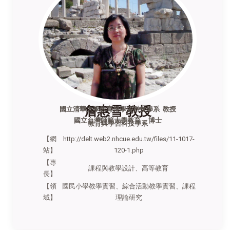
詹惠雪 教授
國立清華大學教育與學習科技學系 教授
國立台灣師範大學教育 博士
教育與學習科技學系
【網
http://delt.web2.nhcue.edu.tw/files/11-1017-
站】
120-1.php
【專
課程與教學設計、高等教育
長】
【領
國民小學教學實習、綜合活動教學實習、課程
域】
理論研究