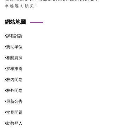
卓 越 邁 向 頂 尖 !
網站地圖
課程討論
贊助單位
相關資源
授權推薦
校內問卷
校外問卷
最新公告
常見問題
助教登入