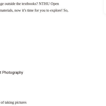
edge outside the textbooks? NTHU Open
terials, now it’s time for you to explore! So,
it Photography
 of taking pictures