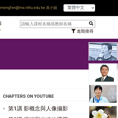
【7/31】114學年
mengfen@mx.nthu.edu.tw 吳小姐
源
n
進階搜尋
CHAPTERS ON YOUTUBE
第1講 影概念與人像攝影