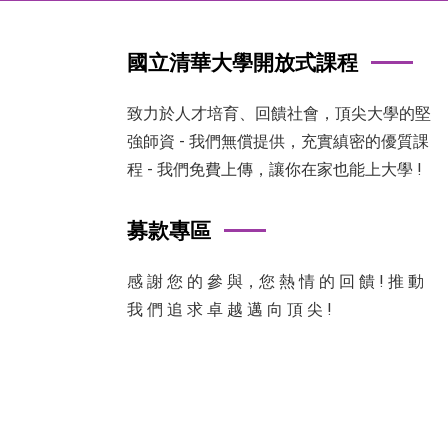
國立清華大學開放式課程
致力於人才培育、回饋社會，頂尖大學的堅
強師資 - 我們無償提供，充實縝密的優質課
程 - 我們免費上傳，讓你在家也能上大學 !
募款專區
感 謝 您 的 參 與，您 熱 情 的 回 饋 ! 推 動
我 們 追 求 卓 越 邁 向 頂 尖 !