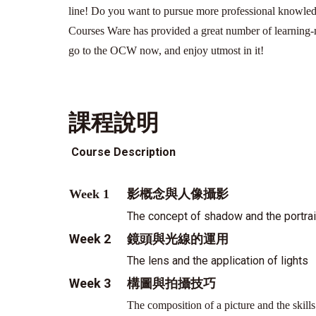
line! Do you want to pursue more professional knowl
Courses Ware has provided a great number of learning-ma
go to the OCW now, and enjoy utmost in it!
課程說明
Course Description
影概念與人像攝影
Week 1
The concept of shadow and the portra
Week 2
鏡頭與光線的運用
The lens and the application of lights
Week 3
構圖與拍攝技巧
The composition of a picture and the skills