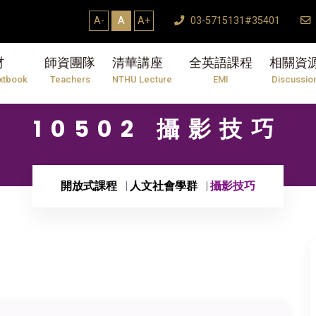
A-
A
A+
03-5715131#35401
材
師資團隊
清華講座
全英語課程
相關資
xtbook
Teachers
NTHU Lecture
EMI
Discussio
10502 攝影技巧
開放式課程
人文社會學群
攝影技巧