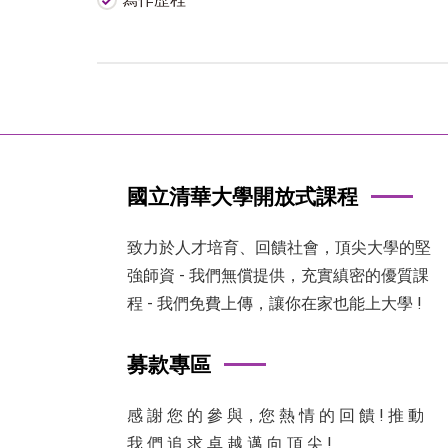
國立清華大學開放式課程
致力於人才培育、回饋社會，頂尖大學的堅
強師資 - 我們無償提供，充實縝密的優質課
程 - 我們免費上傳，讓你在家也能上大學 !
募款專區
感 謝 您 的 參 與，您 熱 情 的 回 饋 ! 推 動
我 們 追 求 卓 越 邁 向 頂 尖 !