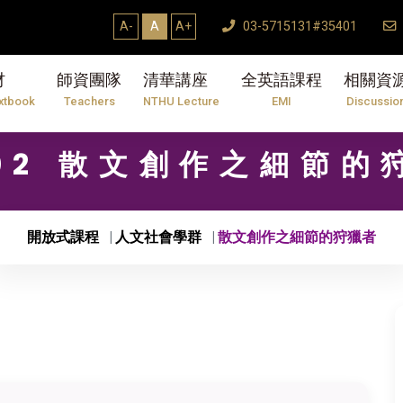
A-
A
A+
03-5715131#35401
材
師資團隊
清華講座
全英語課程
相關資
xtbook
Teachers
NTHU Lecture
EMI
Discussio
502 散文創作之細節的
開放式課程
人文社會學群
散文創作之細節的狩獵者