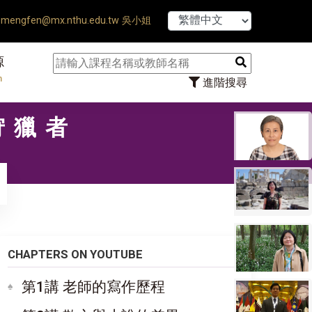
【7/31】114學年
mengfen@mx.nthu.edu.tw 吳小姐
源
n
進階搜尋
狩獵者
CHAPTERS ON YOUTUBE
第1講 老師的寫作歷程